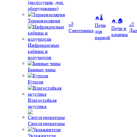
(аксессуары, доп.
оборудование)
🔥🌡️
Термоизоляция
🔥 🏠
🛁
📐
Печи
Печи и
Сантехника
Ды
для
камины
парной
Инфракрасные
кабины и
излучатели
Банные чаны
Купели
Влагостойкая
акустика
Снегогенераторы
Увлажнители