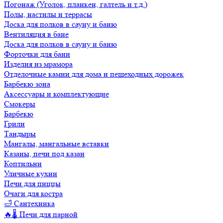
Погонаж (Уголок, планкен, галтель и т.д.)
Полы, настилы и террасы
Доска для полков в сауну и баню
Вентиляция в бане
Доска для полков в сауну и баню
Форточки для бани
Изделия из мрамора
Отделочные камни для дома и пешеходных дорожек
Барбекю зона
Аксессуары и комплектующие
Смокеры
Барбекю
Грили
Тандыры
Мангалы, мангальные вставки
Казаны, печи под казан
Коптильни
Уличные кухни
Печи для пиццы
Очаги для костра
🛁 Сантехника
🔥🌡️ Печи для парной