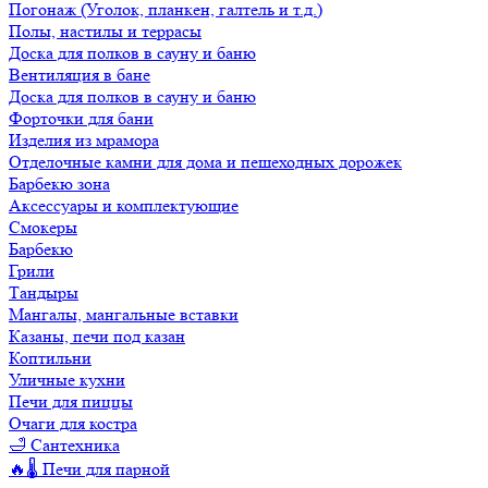
Погонаж (Уголок, планкен, галтель и т.д.)
Полы, настилы и террасы
Доска для полков в сауну и баню
Вентиляция в бане
Доска для полков в сауну и баню
Форточки для бани
Изделия из мрамора
Отделочные камни для дома и пешеходных дорожек
Барбекю зона
Аксессуары и комплектующие
Смокеры
Барбекю
Грили
Тандыры
Мангалы, мангальные вставки
Казаны, печи под казан
Коптильни
Уличные кухни
Печи для пиццы
Очаги для костра
🛁 Сантехника
🔥🌡️ Печи для парной