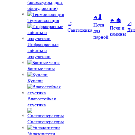
(аксессуары, доп.
оборудование)
🔥🌡️
Термоизоляция
🔥 🏠
🛁
📐
Печи
Печи и
Сантехника
Ды
для
камины
парной
Инфракрасные
кабины и
излучатели
Банные чаны
Купели
Влагостойкая
акустика
Снегогенераторы
Увлажнители