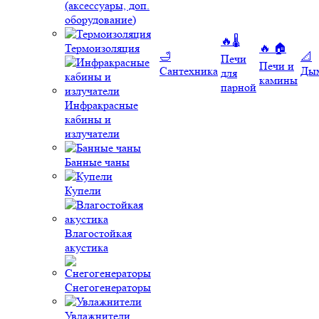
(аксессуары, доп.
оборудование)
🔥🌡️
Термоизоляция
🔥 🏠
🛁
📐
Печи
Печи и
Сантехника
Ды
для
камины
парной
Инфракрасные
кабины и
излучатели
Банные чаны
Купели
Влагостойкая
акустика
Снегогенераторы
Увлажнители