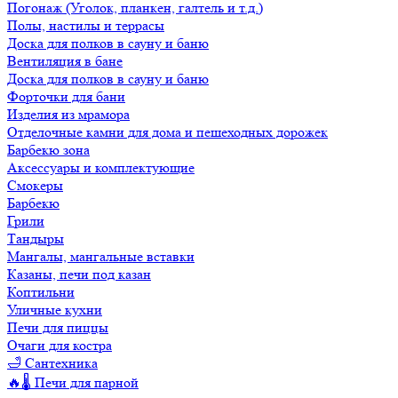
Погонаж (Уголок, планкен, галтель и т.д.)
Полы, настилы и террасы
Доска для полков в сауну и баню
Вентиляция в бане
Доска для полков в сауну и баню
Форточки для бани
Изделия из мрамора
Отделочные камни для дома и пешеходных дорожек
Барбекю зона
Аксессуары и комплектующие
Смокеры
Барбекю
Грили
Тандыры
Мангалы, мангальные вставки
Казаны, печи под казан
Коптильни
Уличные кухни
Печи для пиццы
Очаги для костра
🛁 Сантехника
🔥🌡️ Печи для парной