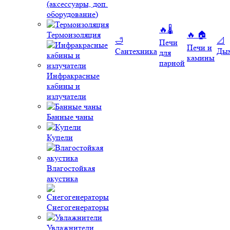
(аксессуары, доп.
оборудование)
🔥🌡️
Термоизоляция
🔥 🏠
🛁
📐
Печи
Печи и
Сантехника
Ды
для
камины
парной
Инфракрасные
кабины и
излучатели
Банные чаны
Купели
Влагостойкая
акустика
Снегогенераторы
Увлажнители