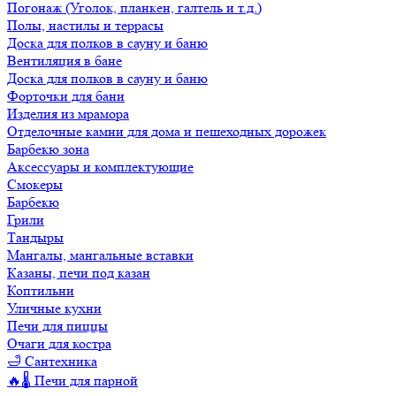
Погонаж (Уголок, планкен, галтель и т.д.)
Полы, настилы и террасы
Доска для полков в сауну и баню
Вентиляция в бане
Доска для полков в сауну и баню
Форточки для бани
Изделия из мрамора
Отделочные камни для дома и пешеходных дорожек
Барбекю зона
Аксессуары и комплектующие
Смокеры
Барбекю
Грили
Тандыры
Мангалы, мангальные вставки
Казаны, печи под казан
Коптильни
Уличные кухни
Печи для пиццы
Очаги для костра
🛁 Сантехника
🔥🌡️ Печи для парной