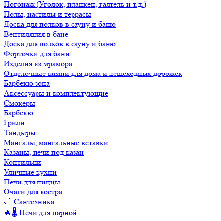
Погонаж (Уголок, планкен, галтель и т.д.)
Полы, настилы и террасы
Доска для полков в сауну и баню
Вентиляция в бане
Доска для полков в сауну и баню
Форточки для бани
Изделия из мрамора
Отделочные камни для дома и пешеходных дорожек
Барбекю зона
Аксессуары и комплектующие
Смокеры
Барбекю
Грили
Тандыры
Мангалы, мангальные вставки
Казаны, печи под казан
Коптильни
Уличные кухни
Печи для пиццы
Очаги для костра
🛁 Сантехника
🔥🌡️ Печи для парной