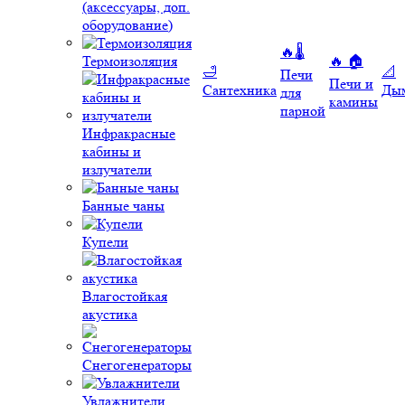
(аксессуары, доп.
оборудование)
🔥🌡️
Термоизоляция
🔥 🏠
🛁
📐
Печи
Печи и
Сантехника
Ды
для
камины
парной
Инфракрасные
кабины и
излучатели
Банные чаны
Купели
Влагостойкая
акустика
Снегогенераторы
Увлажнители