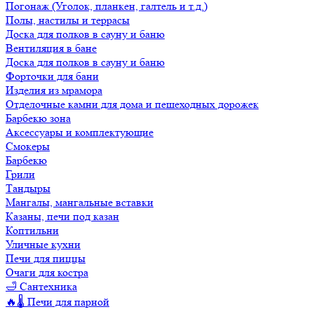
Погонаж (Уголок, планкен, галтель и т.д.)
Полы, настилы и террасы
Доска для полков в сауну и баню
Вентиляция в бане
Доска для полков в сауну и баню
Форточки для бани
Изделия из мрамора
Отделочные камни для дома и пешеходных дорожек
Барбекю зона
Аксессуары и комплектующие
Смокеры
Барбекю
Грили
Тандыры
Мангалы, мангальные вставки
Казаны, печи под казан
Коптильни
Уличные кухни
Печи для пиццы
Очаги для костра
🛁 Сантехника
🔥🌡️ Печи для парной