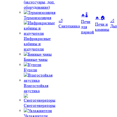
(аксессуары, доп.
оборудование)
🔥🌡️
Термоизоляция
🔥 🏠
🛁
📐
Печи
Печи и
Сантехника
Ды
для
камины
парной
Инфракрасные
кабины и
излучатели
Банные чаны
Купели
Влагостойкая
акустика
Снегогенераторы
Увлажнители