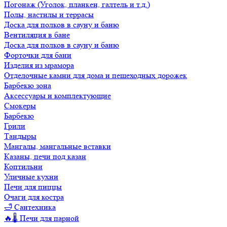
Погонаж (Уголок, планкен, галтель и т.д.)
Полы, настилы и террасы
Доска для полков в сауну и баню
Вентиляция в бане
Доска для полков в сауну и баню
Форточки для бани
Изделия из мрамора
Отделочные камни для дома и пешеходных дорожек
Барбекю зона
Аксессуары и комплектующие
Смокеры
Барбекю
Грили
Тандыры
Мангалы, мангальные вставки
Казаны, печи под казан
Коптильни
Уличные кухни
Печи для пиццы
Очаги для костра
🛁 Сантехника
🔥🌡️ Печи для парной