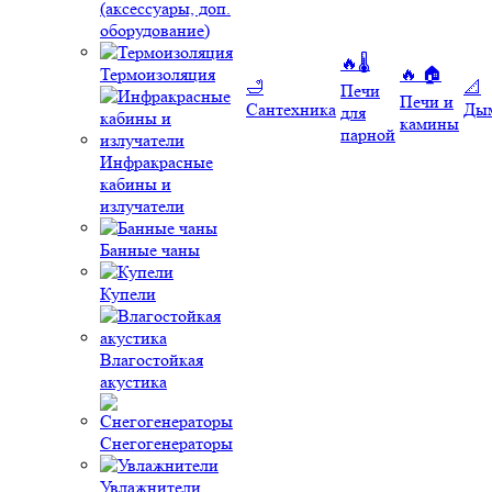
(аксессуары, доп.
оборудование)
🔥🌡️
Термоизоляция
🔥 🏠
🛁
📐
Печи
Печи и
Сантехника
Ды
для
камины
парной
Инфракрасные
кабины и
излучатели
Банные чаны
Купели
Влагостойкая
акустика
Снегогенераторы
Увлажнители