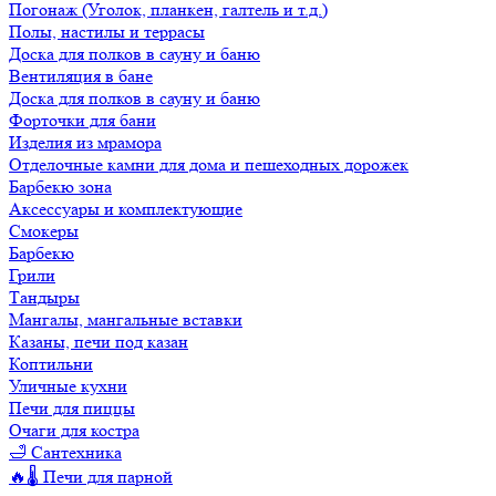
Погонаж (Уголок, планкен, галтель и т.д.)
Полы, настилы и террасы
Доска для полков в сауну и баню
Вентиляция в бане
Доска для полков в сауну и баню
Форточки для бани
Изделия из мрамора
Отделочные камни для дома и пешеходных дорожек
Барбекю зона
Аксессуары и комплектующие
Смокеры
Барбекю
Грили
Тандыры
Мангалы, мангальные вставки
Казаны, печи под казан
Коптильни
Уличные кухни
Печи для пиццы
Очаги для костра
🛁 Сантехника
🔥🌡️ Печи для парной