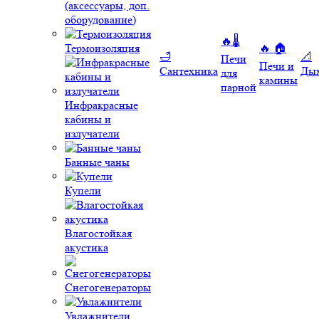
(аксессуары, доп.
оборудование)
🔥🌡️
Термоизоляция
🔥 🏠
🛁
📐
Печи
Печи и
Сантехника
Ды
для
камины
парной
Инфракрасные
кабины и
излучатели
Банные чаны
Купели
Влагостойкая
акустика
Снегогенераторы
Увлажнители